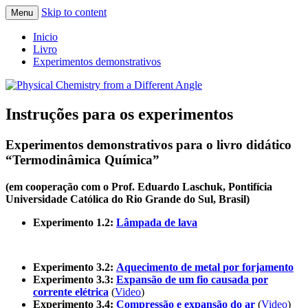
Skip to content
Menu
Teaching Physical Chemistry with a New
Physical Chemistry from a Different Angle
Inicio
Concept and Numerous Experiments
Livro
Experimentos demonstrativos
Instruções para os experimentos
Experimentos demonstrativos para o livro didático
“
Termodinâmica Química
”
(em cooperação com o Prof. Eduardo Laschuk, Pontifícia
Universidade Católica do Rio Grande do Sul, Brasil)
Experimento 1.2:
Lâmpada de lava
Experimento 3.2:
Aquecimento de metal
por forjamento
Experimento 3.3:
Expansão de um fio causada por
corrente elétrica
(
Video
)
Experimento 3.4:
Compressão e expansão do ar
(
Video
)