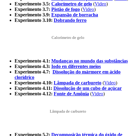
Experimento 3.5:
Calorímetro de gelo
(
Video
)
Experimento 3.7:
Pistão de fogo
(
Video
)
Experimento 3.9:
Expansão de borracha
Experimento 3.10:
Dobrando ferro
Calorímetro de gelo
Experimento 4.1:
Mudanças no mundo das substâncias
Experimento 4.3:
Iodo en diferentes meios
Experimento 4.7:
Dissolução do mármore em ácido
clorídrico
Experimento 4.10:
Lâmpada de carbureto
(
Video
)
Experimento 4.11:
Dissolução de um cubo de açúcar
Experimento 4.12:
Fonte de Amônia
(
Video
)
Lâmpada de carbureto
Experimento 5.2:
Decomposição térmica do óxido de