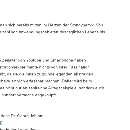
man sich bereits mitten im Herzen der Stoffdynamik. Von
ielzahl von Anwendungsgebieten des täglichen Lebens bis
m Zeitalter von Youtube und Smartphone haben
rationsexperimente nichts von ihrer Faszination
ßt, da sie die ihnen zugrundeliegenden abstrakten
halte sinnlich erfassbar machen. Daher wird beim
alt nicht nur an zahlreiche Alltagsbeispiele, sondern auch
 hundert Versuche angeknüpft.
, dass Dr. Georg Job am
f
).
der in der Lehre der