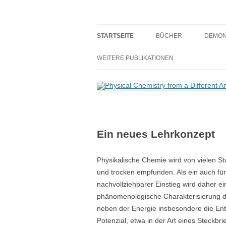
Teaching Physical Chemistry with a New C
Physical Chemistry from a 
STARTSEITE
BÜCHER
DEMON
LEHRBUCH
WEITERE PUBLIKATIONEN
ARBEITSBUCH
Ein neues Lehrkonzept
Physikalische Chemie wird von vielen S
und trocken empfunden. Als ein auch für
nachvollziehbarer Einstieg wird daher ei
phänomenologische Charakterisierung d
neben der Energie insbesondere die En
Potenzial, etwa in der Art eines Steckbri