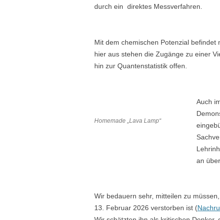
durch ein direktes Messverfahren.
Mit dem chemischen Potenzial befindet 
hier aus stehen die Zugänge zu einer V
hin zur Quantenstatistik offen.
Auch i
Demonst
Homemade „Lava Lamp“
eingebü
Sachver
Lehrinh
an über
Wir bedauern sehr, mitteilen zu müssen
13. Februar 2026 verstorben ist (
Nachru
Wir schätzten ihn als kritischen Denker, 