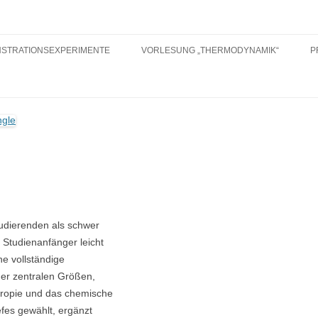
oncept and Numerous Experiments
Different Angle
Zum
Inhalt
STRATIONSEXPERIMENTE
VORLESUNG „THERMODYNAMIK“
P
springen
tudierenden als schwer
 Studienanfänger leicht
ne vollständige
er zentralen Größen,
tropie und das chemische
efes gewählt, ergänzt